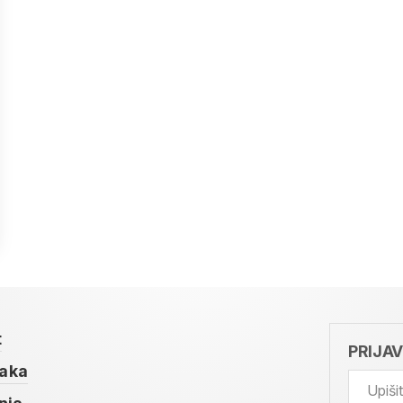
t
PRIJA
taka