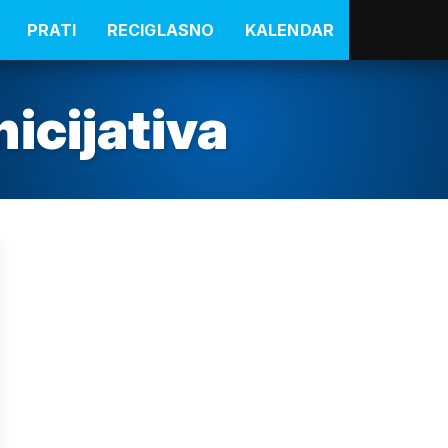
PRATI
RECIGLASNO
KALENDAR
icijativa