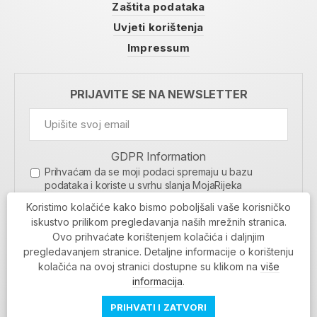
Zaštita podataka
Uvjeti korištenja
Impressum
PRIJAVITE SE NA NEWSLETTER
GDPR Information
Prihvaćam da se moji podaci spremaju u bazu
podataka i koriste u svrhu slanja MojaRijeka
newslettera
Koristimo kolačiće kako bismo poboljšali vaše korisničko
MOJARIJEKA NEWSLETTER
iskustvo prilikom pregledavanja naših mrežnih stranica.
Ovo prihvaćate korištenjem kolačića i daljnjim
PRIJAVI SE
pregledavanjem stranice. Detaljne informacije o korištenju
kolačića na ovoj stranici dostupne su klikom na
više
informacija
.
PRIHVATI I ZATVORI
Povratak na vrh