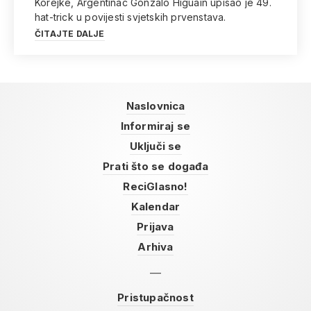
Korejke, Argentinac Gonzalo Higuain upisao je 49.
hat-trick u povijesti svjetskih prvenstava.
ČITAJTE DALJE
Naslovnica
Informiraj se
Uključi se
Prati što se događa
ReciGlasno!
Kalendar
Prijava
Arhiva
Pristupačnost