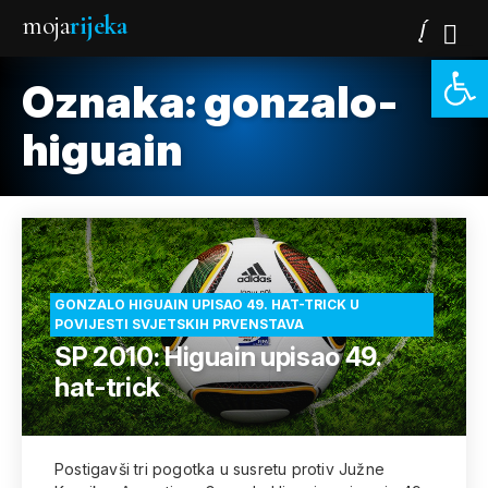
moja
rijeka
Open 
Oznaka:
gonzalo-
higuain
GONZALO HIGUAIN UPISAO 49. HAT-TRICK U
POVIJESTI SVJETSKIH PRVENSTAVA
SP 2010: Higuain upisao 49.
hat-trick
Postigavši tri pogotka u susretu protiv Južne