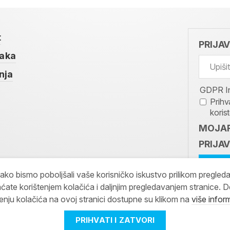
t
PRIJA
taka
nja
GDPR I
Prihv
koris
MOJAR
PRIJAV
kako bismo poboljšali vaše korisničko iskustvo prilikom pregled
ćate korištenjem kolačića i daljnjim pregledavanjem stranice. D
tenju kolačića na ovoj stranici dostupne su klikom na
više infor
PRIHVATI I ZATVORI