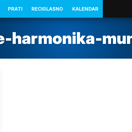
PRATI
RECIGLASNO
KALENDAR
e-harmonika-mun