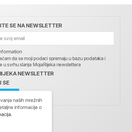
VITE SE NA NEWSLETTER
nformation
aćam da se moji podaci spremaju u bazu podataka i
te u svrhu slanja MojaRijeka newslettera
IJEKA NEWSLETTER
I SE
avanja naših mrežnih
etaljne informacije o
macija
.