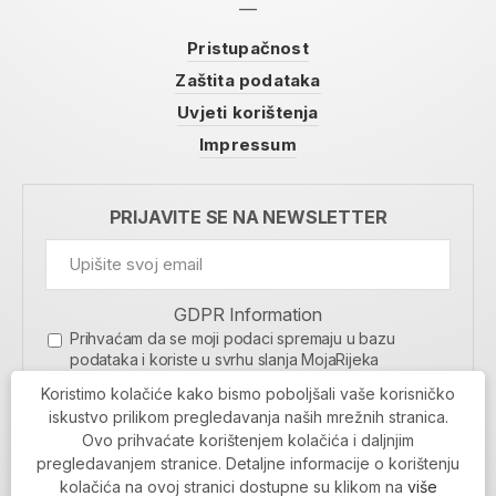
Pristupačnost
Zaštita podataka
Uvjeti korištenja
Impressum
PRIJAVITE SE NA NEWSLETTER
GDPR Information
Prihvaćam da se moji podaci spremaju u bazu
podataka i koriste u svrhu slanja MojaRijeka
newslettera
Koristimo kolačiće kako bismo poboljšali vaše korisničko
MOJARIJEKA NEWSLETTER
iskustvo prilikom pregledavanja naših mrežnih stranica.
Ovo prihvaćate korištenjem kolačića i daljnjim
PRIJAVI SE
pregledavanjem stranice. Detaljne informacije o korištenju
kolačića na ovoj stranici dostupne su klikom na
više