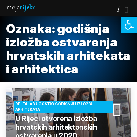
moja
rijeka
Open 
Oznaka:
godišnja
izložba ostvarenja
hrvatskih arhitekata
i arhitektica
DELTALAB UGOSTIO GODIŠNJU IZLOŽBU
ARHITEKATA
U Rijeci otvorena izložba
hrvatskih arhitektonskih
ostvarenja u 2020.