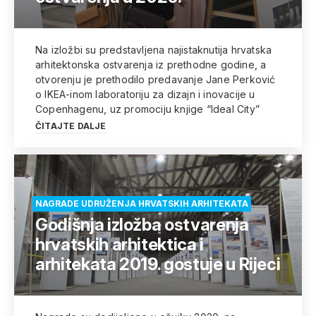
Na izložbi su predstavljena najistaknutija hrvatska
arhitektonska ostvarenja iz prethodne godine, a
otvorenju je prethodilo predavanje Jane Perković
o IKEA-inom laboratoriju za dizajn i inovacije u
Copenhagenu, uz promociju knjige “Ideal City”
ČITAJTE DALJE
NAGRADE UDRUŽENJA HRVATSKIH ARHITEKATA
Godišnja izložba ostvarenja
hrvatskih arhitektica i
arhitekata 2019. gostuje u Rijeci