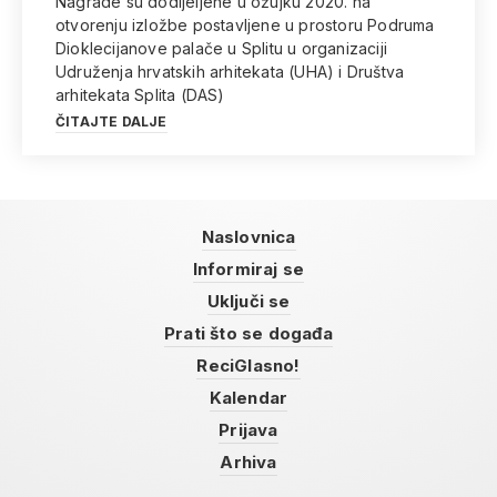
Nagrade su dodijeljene u ožujku 2020. na
otvorenju izložbe postavljene u prostoru Podruma
Dioklecijanove palače u Splitu u organizaciji
Udruženja hrvatskih arhitekata (UHA) i Društva
arhitekata Splita (DAS)
ČITAJTE DALJE
Naslovnica
Informiraj se
Uključi se
Prati što se događa
ReciGlasno!
Kalendar
Prijava
Arhiva