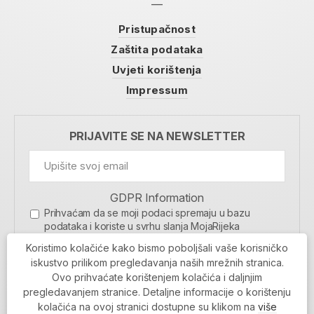
Pristupačnost
Zaštita podataka
Uvjeti korištenja
Impressum
PRIJAVITE SE NA NEWSLETTER
GDPR Information
Prihvaćam da se moji podaci spremaju u bazu
podataka i koriste u svrhu slanja MojaRijeka
newslettera
Koristimo kolačiće kako bismo poboljšali vaše korisničko
MOJARIJEKA NEWSLETTER
iskustvo prilikom pregledavanja naših mrežnih stranica.
Ovo prihvaćate korištenjem kolačića i daljnjim
PRIJAVI SE
pregledavanjem stranice. Detaljne informacije o korištenju
kolačića na ovoj stranici dostupne su klikom na
više