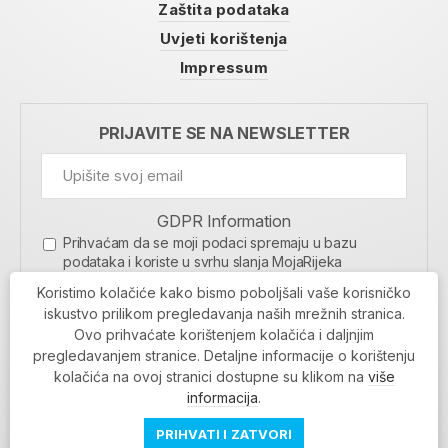
Zaštita podataka
Uvjeti korištenja
Impressum
PRIJAVITE SE NA NEWSLETTER
GDPR Information
Prihvaćam da se moji podaci spremaju u bazu
podataka i koriste u svrhu slanja MojaRijeka
newslettera
Koristimo kolačiće kako bismo poboljšali vaše korisničko
MOJARIJEKA NEWSLETTER
iskustvo prilikom pregledavanja naših mrežnih stranica.
Ovo prihvaćate korištenjem kolačića i daljnjim
PRIJAVI SE
pregledavanjem stranice. Detaljne informacije o korištenju
kolačića na ovoj stranici dostupne su klikom na
više
informacija
.
PRIHVATI I ZATVORI
Povratak na vrh