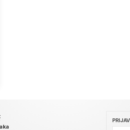
t
PRIJA
taka