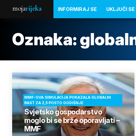
moja
rijeka
INFORMIRAJ SE
UKLJUČI SE
Oznaka:
global
MMF-OVA SIMULACIJA POKAZALA GLOBALNI
RAST ZA 2,5 POSTO GODIŠNJE
Svjetsko gospodarstvo
moglo bi se brže oporavljati –
MMF