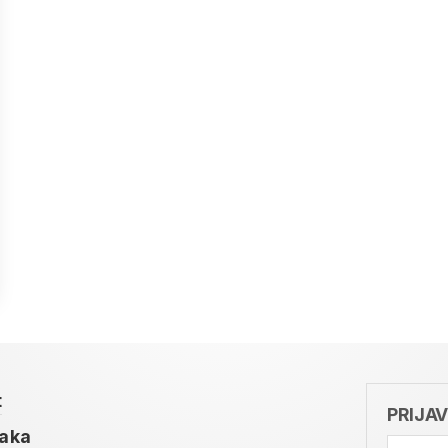
t
PRIJA
taka