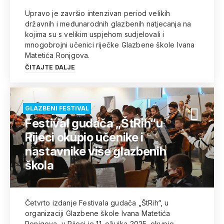
Upravo je završio intenzivan period velikih
državnih i međunarodnih glazbenih natjecanja na
kojima su s velikim uspjehom sudjelovali i
mnogobrojni učenici riječke Glazbene škole Ivana
Matetića Ronjgova.
ČITAJTE DALJE
GLAZBENI FESTIVAL
Festival gudača „ŠtRih“u
Rijeci okupio učenike i
nastavnike više glazbenih
škola
Četvrto izdanje Festivala gudača „ŠtRih“, u
organizaciji Glazbene škole Ivana Matetića
Ronjgova, u Rijeci je 11. ožujka 2025. okupio