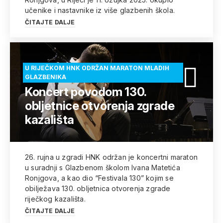
učenike i nastavnike iz više glazbenih škola.
ČITAJTE DALJE
U RIJEČKOM HNK ODRŽAN MARATON MLADIH
GLAZBENIKA
Koncert povodom 130.
obljetnice otvorenja zgrade
kazališta
26. rujna u zgradi HNK održan je koncertni maraton
u suradnji s Glazbenom školom Ivana Matetića
Ronjgova, a kao dio “Festivala 130” kojim se
obilježava 130. obljetnica otvorenja zgrade
riječkog kazališta.
ČITAJTE DALJE