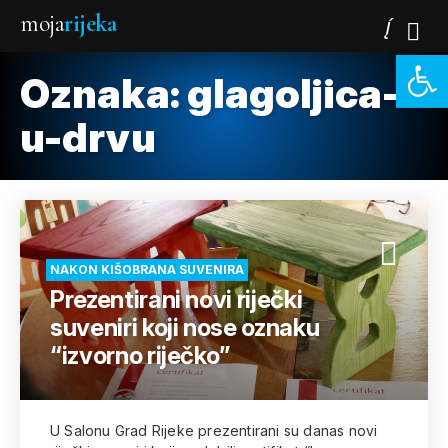
moja
rijeka
Open 
Oznaka:
glagoljica-
u-drvu
NAKON KIŠOBRANA SUVENIRA
Prezentirani novi riječki
suveniri koji nose oznaku
“izvorno riječko”
U Salonu Grad Rijeke prezentirani su danas novi