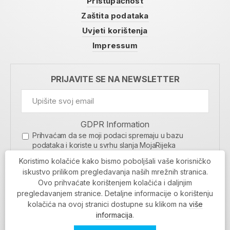
Pristupačnost
Zaštita podataka
Uvjeti korištenja
Impressum
PRIJAVITE SE NA NEWSLETTER
GDPR Information
Prihvaćam da se moji podaci spremaju u bazu
podataka i koriste u svrhu slanja MojaRijeka
newslettera
Koristimo kolačiće kako bismo poboljšali vaše korisničko
MOJARIJEKA NEWSLETTER
iskustvo prilikom pregledavanja naših mrežnih stranica.
Ovo prihvaćate korištenjem kolačića i daljnjim
PRIJAVI SE
pregledavanjem stranice. Detaljne informacije o korištenju
kolačića na ovoj stranici dostupne su klikom na
više
informacija
.