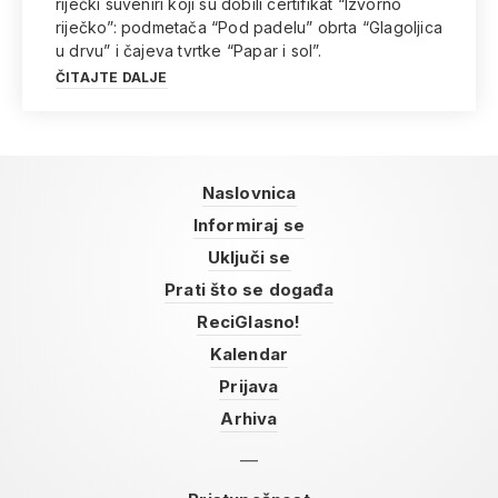
riječki suveniri koji su dobili certifikat “Izvorno
riječko”: podmetača “Pod padelu” obrta “Glagoljica
u drvu” i čajeva tvrtke “Papar i sol”.
ČITAJTE DALJE
Naslovnica
Informiraj se
Uključi se
Prati što se događa
ReciGlasno!
Kalendar
Prijava
Arhiva