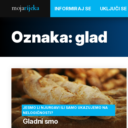
moja
rijeka
INFORMIRAJ SE
UKLJUČI SE
Oznaka:
glad
JESMO LI NJURGAVI ILI SAMO UKAZUJEMO NA
NELOGIČNOSTI?
Gladni smo