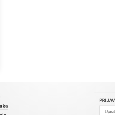
t
PRIJA
taka