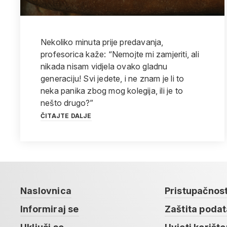
Nekoliko minuta prije predavanja,
profesorica kaže: “Nemojte mi zamjeriti, ali
nikada nisam vidjela ovako gladnu
generaciju! Svi jedete, i ne znam je li to
neka panika zbog mog kolegija, ili je to
nešto drugo?”
ČITAJTE DALJE
Naslovnica
Pristupačnos
Informiraj se
Zaštita poda