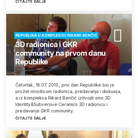
ČITAJTE DALJE
REPUBLIKA U KOMPLEKSU RIKARD BENČIĆ
3D radionica i GKR
community na prvom danu
Republike
Četvrtak, 18.07. 2013., prvi dan Republike bio je
prožet mnoštvom radionica, predavanja i diskusija,
a iz kompleksa Rikard Benčić izdvojili smo 3D
Identity&Subversive Ceramics 3D radionicu i
predavanje GKR community.
ČITAJTE DALJE