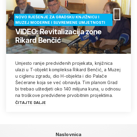
NOVO RJEŠENJE ZA GRADSKU KNJIŽNICU I
MUZEJ MODERNE I SUVREMENE UMJETNOSTI
VIDEO: Revitalizacija zone
Rikard Benčić
Umjesto ranije predviđenih projekata, knjižnica
ulazi u T-objekt kompleksa Rikard Benčić, a Muzej
u ciglenu zgradu, dio H-objekta i dio Palače
Šećerane koja se već obnavlja. Tim planom Grad
bi trebao uštedjeti oko 140 milijuna kuna, u odnosu
na troškove predviđene prvobitnim projektima.
ČITAJTE DALJE
Naslovnica