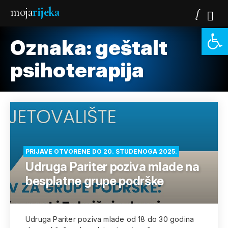
moja
rijeka
Open 
Oznaka:
geštalt
psihoterapija
PRIJAVE OTVORENE DO 20. STUDENOGA 2025.
Udruga Pariter poziva mlade na
besplatne grupe podrške
Udruga Pariter poziva mlade od 18 do 30 godina