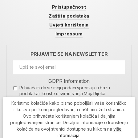
Pristupačnost
Zaštita podataka
Uvjeti korištenja
Impressum
PRIJAVITE SE NA NEWSLETTER
GDPR Information
Prihvaćam da se moji podaci spremaju u bazu
podataka i koriste u svrhu slanja MojaRijeka
newslettera
Koristimo kolačiće kako bismo poboljšali vaše korisničko
MOJARIJEKA NEWSLETTER
iskustvo prilikom pregledavanja naših mrežnih stranica.
Ovo prihvaćate korištenjem kolačića i daljnjim
PRIJAVI SE
pregledavanjem stranice. Detaljne informacije o korištenju
kolačića na ovoj stranici dostupne su klikom na
više
informacija
.