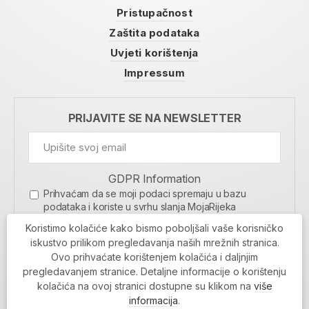
Pristupačnost
Zaštita podataka
Uvjeti korištenja
Impressum
PRIJAVITE SE NA NEWSLETTER
GDPR Information
Prihvaćam da se moji podaci spremaju u bazu
podataka i koriste u svrhu slanja MojaRijeka
newslettera
Koristimo kolačiće kako bismo poboljšali vaše korisničko
MOJARIJEKA NEWSLETTER
iskustvo prilikom pregledavanja naših mrežnih stranica.
Ovo prihvaćate korištenjem kolačića i daljnjim
PRIJAVI SE
pregledavanjem stranice. Detaljne informacije o korištenju
kolačića na ovoj stranici dostupne su klikom na
više
informacija
.