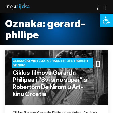
moja
rijeka
Open 
Oznaka:
gerard-
philipe
GLUMAČKI VIRTUOZI GERARD PHILIPE I ROBERT
DE NIRO
Ciklus filmova Gerarda
Philipea i “Svi smo super” s
Robertom De Nirom u Art-
kinu Croatia
Ciklus filmova Gerarda Philipea počinje u Art-kinu