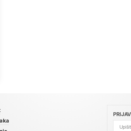
t
PRIJA
taka