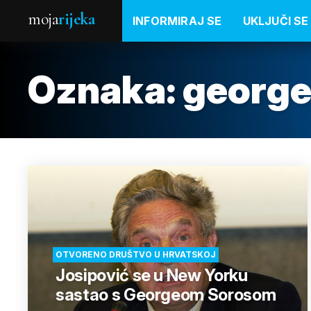
moja
rijeka
INFORMIRAJ SE
UKLJUČI SE
Oznaka:
george
OTVORENO DRUŠTVO U HRVATSKOJ
Josipović se u New Yorku
sastao s Georgeom Sorosom