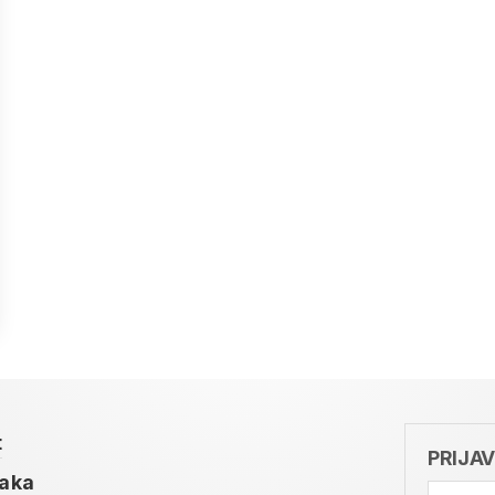
t
PRIJA
taka