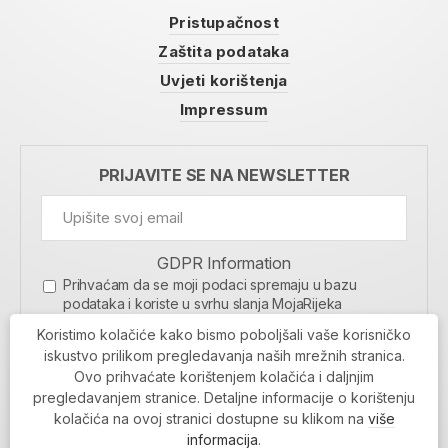
Pristupačnost
Zaštita podataka
Uvjeti korištenja
Impressum
PRIJAVITE SE NA NEWSLETTER
GDPR Information
Prihvaćam da se moji podaci spremaju u bazu
podataka i koriste u svrhu slanja MojaRijeka
newslettera
Koristimo kolačiće kako bismo poboljšali vaše korisničko
MOJARIJEKA NEWSLETTER
iskustvo prilikom pregledavanja naših mrežnih stranica.
Ovo prihvaćate korištenjem kolačića i daljnjim
PRIJAVI SE
pregledavanjem stranice. Detaljne informacije o korištenju
kolačića na ovoj stranici dostupne su klikom na
više
informacija
.