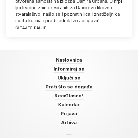
otvorena samostalna izložba Damira Urbana. U hrpi
ljudi vidno zainteresiranih za Damirovu likovno
stvaralaštvo, našlo se i poznatih lica i znatiželjnika
među kojima i predsjednik Ivo Josipović.
ČITAJTE DALJE
Naslovnica
Informiraj se
Uključi se
Prati što se događa
ReciGlasno!
Kalendar
Prijava
Arhiva