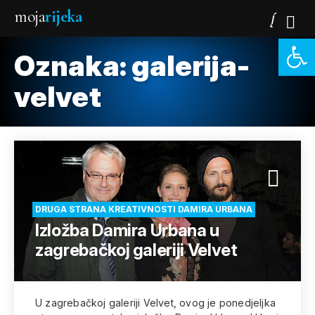
moja
rijeka
Open 
Oznaka:
galerija-
velvet
DRUGA STRANA KREATIVNOSTI DAMIRA URBANA
Izložba Damira Urbana u
zagrebačkoj galeriji Velvet
U zagrebačkoj galeriji Velvet, ovog je ponedjeljka