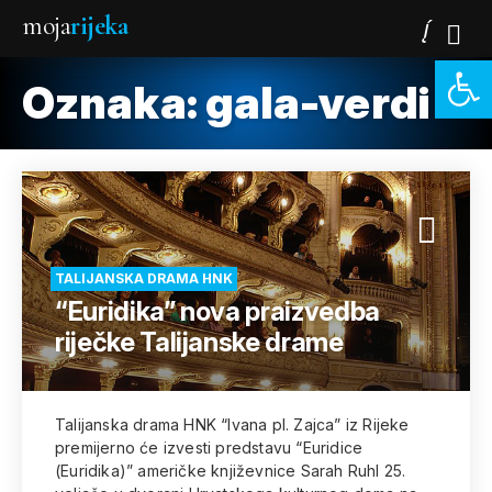
moja
rijeka
Open 
Oznaka:
gala-verdi
TALIJANSKA DRAMA HNK
“Euridika” nova praizvedba
riječke Talijanske drame
Talijanska drama HNK “Ivana pl. Zajca” iz Rijeke
premijerno će izvesti predstavu “Euridice
(Euridika)” američke književnice Sarah Ruhl 25.