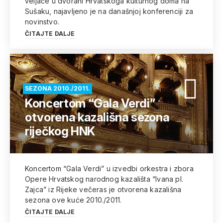
veljače u dvorani Hrvatskoga kulturnog doma na
Sušaku, najavljeno je na današnjoj konferenciji za
novinstvo.
ČITAJTE DALJE
SEZONA 2010./2011.
Koncertom “Gala Verdi”
otvorena kazališna sezona
riječkog HNK
Koncertom “Gala Verdi” u izvedbi orkestra i zbora
Opere Hrvatskog narodnog kazališta “Ivana pl.
Zajca” iz Rijeke večeras je otvorena kazališna
sezona ove kuće 2010./2011.
ČITAJTE DALJE