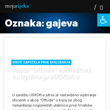
moja
rijeka
Open 
Oznaka:
gajeva
SINOĆ ZAPOČELA PRVA SASLUŠANJA
Akcija “Offside”: osumnjičeni
na ispitivanju u USKOK-u
U sjedištu USKOK-a jutros je nastavljeno ispitivanje
uhićenih u akciji “Offside” u kojoj se zbog
namještanja nogometnih utakmica prve hrvatske