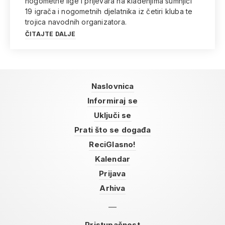
nogometne lige i prijevara na klađenjima sumnjiči
19 igrača i nogometnih djelatnika iz četiri kluba te
trojica navodnih organizatora.
ČITAJTE DALJE
Naslovnica
Informiraj se
Uključi se
Prati što se događa
ReciGlasno!
Kalendar
Prijava
Arhiva
Pristupačnost