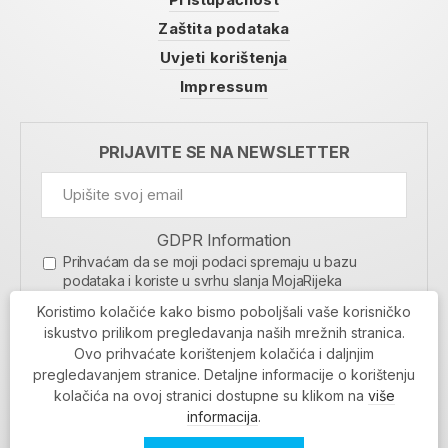
Zaštita podataka
Uvjeti korištenja
Impressum
PRIJAVITE SE NA NEWSLETTER
GDPR Information
Prihvaćam da se moji podaci spremaju u bazu
podataka i koriste u svrhu slanja MojaRijeka
newslettera
Koristimo kolačiće kako bismo poboljšali vaše korisničko
MOJARIJEKA NEWSLETTER
iskustvo prilikom pregledavanja naših mrežnih stranica.
Ovo prihvaćate korištenjem kolačića i daljnjim
PRIJAVI SE
pregledavanjem stranice. Detaljne informacije o korištenju
kolačića na ovoj stranici dostupne su klikom na
više
informacija
.