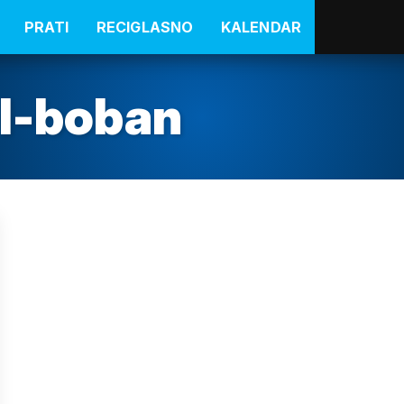
PRATI
RECIGLASNO
KALENDAR
el-boban