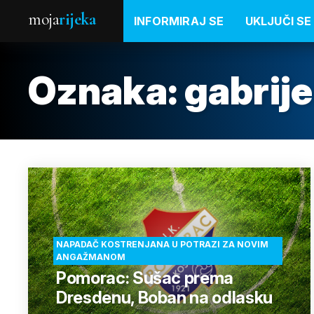
moja
rijeka
INFORMIRAJ SE
UKLJUČI SE
Oznaka:
gabrij
NAPADAČ KOSTRENJANA U POTRAZI ZA NOVIM
ANGAŽMANOM
Pomorac: Sušac prema
Dresdenu, Boban na odlasku