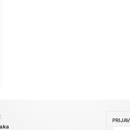
t
PRIJA
taka