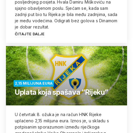
posljednjeg posjeta. Hvala Damiru Miškoviću na
sjajno obavljenom poslu. Sjećam se, kada sam
zadnji put bio tu Rijeka je bila među zadnjima, sada
je među vodećima. Odigrati bez golova s Dinamom
je dobar rezultat.
ČITAJTE DALJE
2,15 MILIJUNA EURA
Uplata koja spašava “Rijeku”
U četvrtak 8. ožuka je na račun HNK Rijeke
uplaćeno 2,15 milijuna eura. Iznos je, u skladu s
potpisanim sporazumom između riječkoga