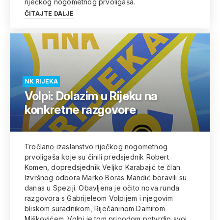
riječkog nogometnog prvoligaša.
ČITAJTE DALJE
NK RIJEKA
Volpi: Dolazim u Rijeku na
konkretne razgovore
Tročlano izaslanstvo riječkog nogometnog
prvoligaša koje su činili predsjednik Robert
Komen, dopredsjednik Veljko Karabajić te član
Izvršnog odbora Marko Boras Mandić boravili su
danas u Speziji. Obavljena je očito nova runda
razgovora s Gabrijeleom Volpijem i njegovim
bliskom suradnikom, Riječaninom Damirom
Miškovićem. Volpi je tom prigodom potvrdio svoj