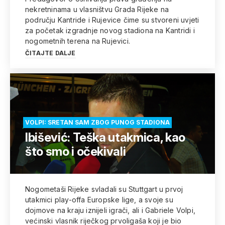
nekretninama u vlasništvu Grada Rijeke na
području Kantride i Rujevice čime su stvoreni uvjeti
za početak izgradnje novog stadiona na Kantridi i
nogometnih terena na Rujevici.
ČITAJTE DALJE
VOLPI: SRETAN SAM ZBOG PUNOG STADIONA
Ibišević: Teška utakmica, kao
što smo i očekivali
Nogometaši Rijeke svladali su Stuttgart u prvoj
utakmici play-offa Europske lige, a svoje su
dojmove na kraju iznijeli igrači, ali i Gabriele Volpi,
većinski vlasnik riječkog prvoligaša koji je bio