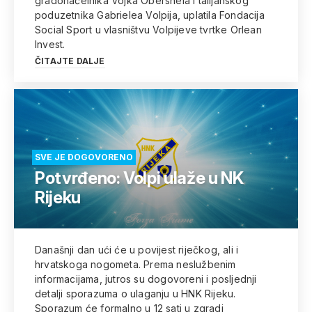
gradonačelnika Vojka Obersnela i talijanskog
poduzetnika Gabrielea Volpija, uplatila Fondacija
Social Sport u vlasništvu Volpijeve tvrtke Orlean
Invest.
ČITAJTE DALJE
SVE JE DOGOVORENO
Potvrđeno: Volpi ulaže u NK
Rijeku
Današnji dan ući će u povijest riječkog, ali i
hrvatskoga nogometa. Prema neslužbenim
informacijama, jutros su dogovoreni i posljednji
detalji sporazuma o ulaganju u HNK Rijeku.
Sporazum će formalno u 12 sati u zgradi