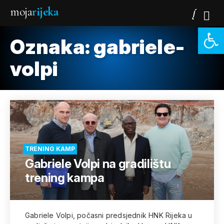
moja
rijeka
Open 
Oznaka:
gabriele-
volpi
TRENING KAMP
Gabriele Volpi na gradilištu
trening kampa
Gabriele Volpi, počasni predsjednik HNK Rijeka u