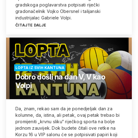
gradskoga poglavarstva potpisati riječki
gradonačelnik Vojko Obersnel i talijanski
industrijalac Gabriele Volpi.
ČITAJTE DALJE
LOPTA IZ SVIH KANTUNA
Dobro došli na dan V, V kao
Volpi
Da, znam, rekao sam da je ponedjeljak dan za
kolumne, da, istina, ali petak, ovaj petak trebao bi
promijeniti „krvnu sliku“ riječkog sporta na bolje
jednom zauvijek. Dok budete čitali ove retke na
Korzu 16 u VIP salonu će se potpisivati papiri koji