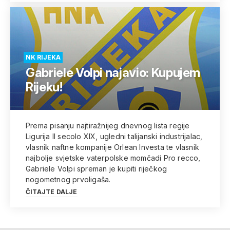
NK RIJEKA
Gabriele Volpi najavio: Kupujem
Rijeku!
Prema pisanju najtiražnijeg dnevnog lista regije
Ligurija Il secolo XIX, ugledni talijanski industrijalac,
vlasnik naftne kompanije Orlean Investa te vlasnik
najbolje svjetske vaterpolske momčadi Pro recco,
Gabriele Volpi spreman je kupiti riječkog
nogometnog prvoligaša.
ČITAJTE DALJE