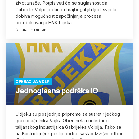
život znače. Potpisivati će se suglasnost da
Gabriele Volpi, jedan od najbogatijih ljudi svijeta
dobiva mogućnost započinjanja procesa
preoblikovanja HNK Rijeka.
ČITAJTE DALJE
OPERACIJA VOLPI
Jednoglasna podrška IO
U tijeku su posljednje pripreme za susret riječkog
gradonačelnika Vojka Obersnela i uglednog
talijanskog industrijalca Gabrijelea Volpija. Tako se
na Kantridi jučer poslijepodne sastao Izvršni odbor