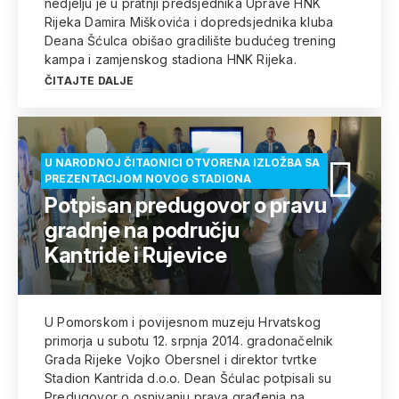
nedjelju je u pratnji predsjednika Uprave HNK
Rijeka Damira Miškovića i dopredsjednika kluba
Deana Šćulca obišao gradilište budućeg trening
kampa i zamjenskog stadiona HNK Rijeka.
ČITAJTE DALJE
U NARODNOJ ČITAONICI OTVORENA IZLOŽBA SA
PREZENTACIJOM NOVOG STADIONA
Potpisan predugovor o pravu
gradnje na području
Kantride i Rujevice
U Pomorskom i povijesnom muzeju Hrvatskog
primorja u subotu 12. srpnja 2014. gradonačelnik
Grada Rijeke Vojko Obersnel i direktor tvrtke
Stadion Kantrida d.o.o. Dean Šćulac potpisali su
Predugovor o osnivanju prava građenja na