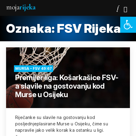
moja
rijeka
Open 
Oznaka:
FSV Rijeka
MURSA – FSV 49:67
Premijer liga: Košarkašice FSV-
a slavile na gostovanju kod
Murse u Osijeku
Riječanke su slavile na gostovanju kod
posljednjeplasirane Murse u Osijeku, čime su
napravile jako velik korak ka ostanku u ligi.