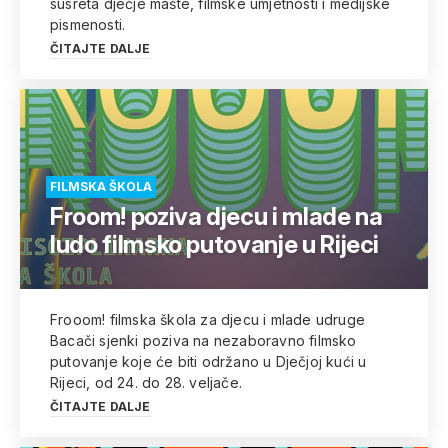
susreta dječje mašte, filmske umjetnosti i medijske
pismenosti.
ČITAJTE DALJE
FILMSKA ŠKOLA
Froom! poziva djecu i mlade na
ludo filmsko putovanje u Rijeci
Frooom! filmska škola za djecu i mlade udruge
Bacači sjenki poziva na nezaboravno filmsko
putovanje koje će biti održano u Dječjoj kući u
Rijeci, od 24. do 28. veljače.
ČITAJTE DALJE