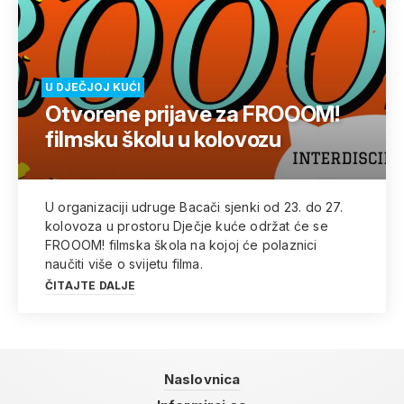
U DJEČJOJ KUĆI
Otvorene prijave za FROOOM!
filmsku školu u kolovozu
U organizaciji udruge Bacači sjenki od 23. do 27.
kolovoza u prostoru Dječje kuće održat će se
FROOOM! filmska škola na kojoj će polaznici
naučiti više o svijetu filma.
ČITAJTE DALJE
Naslovnica