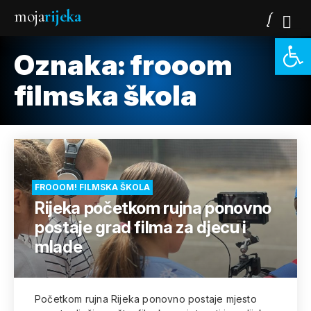
moja
rijeka
Open 
Oznaka:
frooom
filmska škola
FROOOM! FILMSKA ŠKOLA
Rijeka početkom rujna ponovno
postaje grad filma za djecu i
mlade
Početkom rujna Rijeka ponovno postaje mjesto