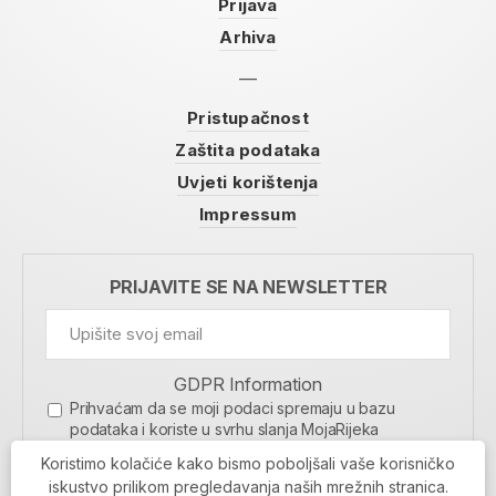
Prijava
Arhiva
Pristupačnost
Zaštita podataka
Uvjeti korištenja
Impressum
PRIJAVITE SE NA NEWSLETTER
GDPR Information
Prihvaćam da se moji podaci spremaju u bazu
podataka i koriste u svrhu slanja MojaRijeka
newslettera
Koristimo kolačiće kako bismo poboljšali vaše korisničko
MOJARIJEKA NEWSLETTER
iskustvo prilikom pregledavanja naših mrežnih stranica.