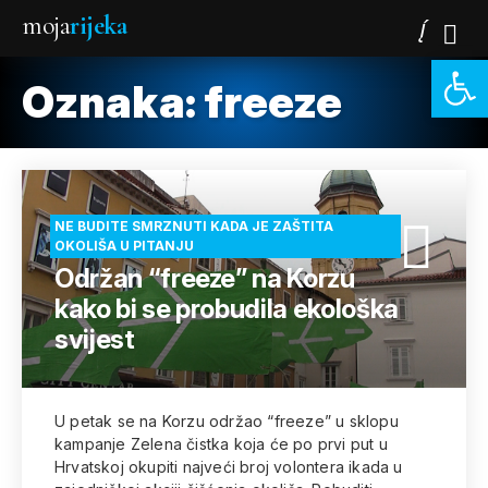
moja
rijeka
Open 
Oznaka:
freeze
NE BUDITE SMRZNUTI KADA JE ZAŠTITA
OKOLIŠA U PITANJU
Održan “freeze” na Korzu
kako bi se probudila ekološka
svijest
U petak se na Korzu održao “freeze” u sklopu
kampanje Zelena čistka koja će po prvi put u
Hrvatskoj okupiti najveći broj volontera ikada u