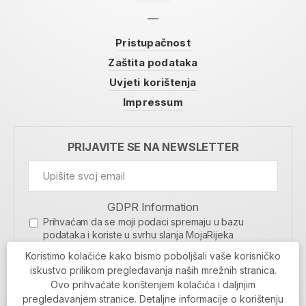
Pristupačnost
Zaštita podataka
Uvjeti korištenja
Impressum
PRIJAVITE SE NA NEWSLETTER
GDPR Information
Prihvaćam da se moji podaci spremaju u bazu
podataka i koriste u svrhu slanja MojaRijeka
newslettera
Koristimo kolačiće kako bismo poboljšali vaše korisničko
MOJARIJEKA NEWSLETTER
iskustvo prilikom pregledavanja naših mrežnih stranica.
Ovo prihvaćate korištenjem kolačića i daljnjim
PRIJAVI SE
pregledavanjem stranice. Detaljne informacije o korištenju