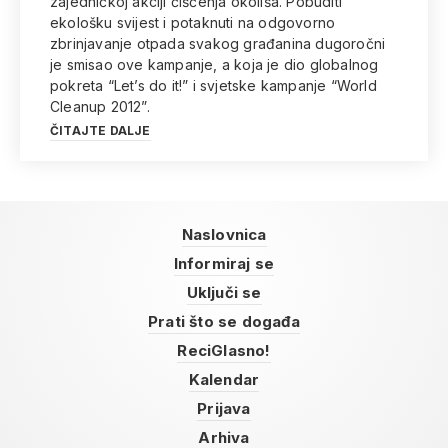
zajedničkoj akciji čišćenja okoliša. Pobuditi
ekološku svijest i potaknuti na odgovorno
zbrinjavanje otpada svakog građanina dugoročni
je smisao ove kampanje, a koja je dio globalnog
pokreta “Let’s do it!” i svjetske kampanje “World
Cleanup 2012”.
ČITAJTE DALJE
Naslovnica
Informiraj se
Uključi se
Prati što se događa
ReciGlasno!
Kalendar
Prijava
Arhiva