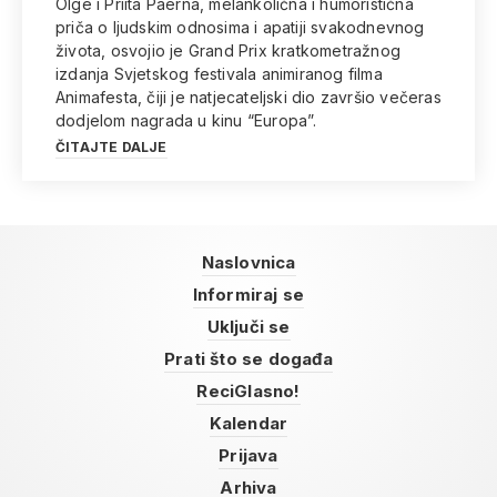
Olge i Priita Paerna, melankolična i humoristična
priča o ljudskim odnosima i apatiji svakodnevnog
života, osvojio je Grand Prix kratkometražnog
izdanja Svjetskog festivala animiranog filma
Animafesta, čiji je natjecateljski dio završio večeras
dodjelom nagrada u kinu “Europa”.
ČITAJTE DALJE
Naslovnica
Informiraj se
Uključi se
Prati što se događa
ReciGlasno!
Kalendar
Prijava
Arhiva