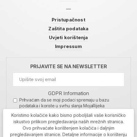
Pristupačnost
Zaštita podataka
Uvjeti korištenja
Impressum
PRIJAVITE SE NA NEWSLETTER
GDPR Information
Prihvaćam da se moji podaci spremaju u bazu
podataka i koriste u svrhu slanja MojaRijeka
newslettera
Koristimo kolačiće kako bismo poboljšali vaše korisničko
MOJARIJEKA NEWSLETTER
iskustvo prilikom pregledavanja naših mrežnih stranica.
Ovo prihvaćate korištenjem kolačića i daljnjim
PRIJAVI SE
pregledavanjem stranice. Detaljne informacije o korištenju