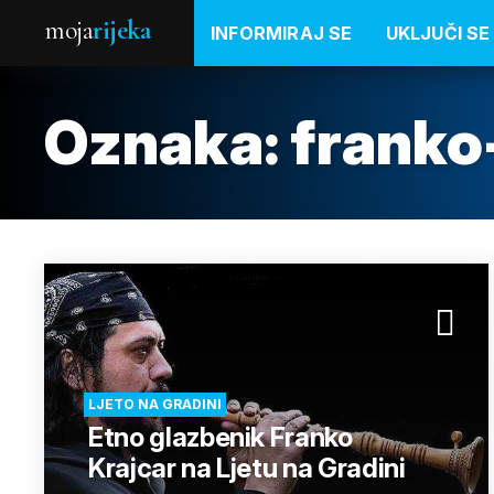
moja
rijeka
INFORMIRAJ SE
UKLJUČI SE
Oznaka:
franko
LJETO NA GRADINI
Etno glazbenik Franko
Krajcar na Ljetu na Gradini