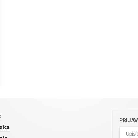
t
PRIJA
taka