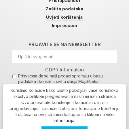
Pristupačnost
Zaštita podataka
Uvjeti korištenja
Impressum
PRIJAVITE SE NA NEWSLETTER
GDPR Information
Prihvaćam da se moji podaci spremaju u bazu
podataka i koriste u svrhu slanja MojaRijeka
newslettera
Koristimo kolačiće kako bismo poboljšali vaše korisničko
MOJARIJEKA NEWSLETTER
iskustvo prilikom pregledavanja naših mrežnih stranica.
Ovo prihvaćate korištenjem kolačića i daljnjim
PRIJAVI SE
pregledavanjem stranice. Detaljne informacije o korištenju
kolačića na ovoj stranici dostupne su klikom na
više
informacija
.