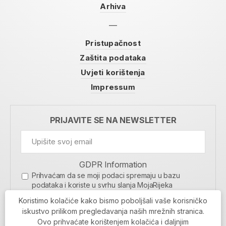
Arhiva
Pristupačnost
Zaštita podataka
Uvjeti korištenja
Impressum
PRIJAVITE SE NA NEWSLETTER
GDPR Information
Prihvaćam da se moji podaci spremaju u bazu
podataka i koriste u svrhu slanja MojaRijeka
newslettera
Koristimo kolačiće kako bismo poboljšali vaše korisničko
MOJARIJEKA NEWSLETTER
iskustvo prilikom pregledavanja naših mrežnih stranica.
Ovo prihvaćate korištenjem kolačića i daljnjim
PRIJAVI SE