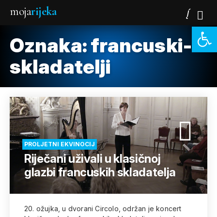
moja
rijeka
Open 
Oznaka:
francuski-
skladatelji
PROLJETNI EKVINOCIJ
Riječani uživali u klasičnoj
glazbi francuskih skladatelja
20. ožujka, u dvorani Circolo, održan je koncert