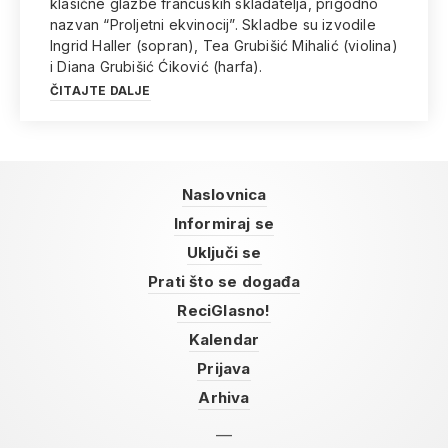
klasične glazbe francuskih skladatelja, prigodno
nazvan “Proljetni ekvinocij”. Skladbe su izvodile
Ingrid Haller (sopran), Tea Grubišić Mihalić (violina)
i Diana Grubišić Ćiković (harfa).
ČITAJTE DALJE
Naslovnica
Informiraj se
Uključi se
Prati što se događa
ReciGlasno!
Kalendar
Prijava
Arhiva