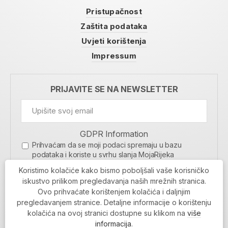
Pristupačnost
Zaštita podataka
Uvjeti korištenja
Impressum
PRIJAVITE SE NA NEWSLETTER
GDPR Information
Prihvaćam da se moji podaci spremaju u bazu
podataka i koriste u svrhu slanja MojaRijeka
newslettera
Koristimo kolačiće kako bismo poboljšali vaše korisničko
MOJARIJEKA NEWSLETTER
iskustvo prilikom pregledavanja naših mrežnih stranica.
Ovo prihvaćate korištenjem kolačića i daljnjim
PRIJAVI SE
pregledavanjem stranice. Detaljne informacije o korištenju
kolačića na ovoj stranici dostupne su klikom na
više
informacija
.