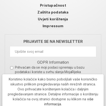
Pristupačnost
Zaštita podataka
Uvjeti korištenja
Impressum
PRIJAVITE SE NA NEWSLETTER
GDPR Information
Prihvaćam da se moji podaci spremaju u bazu
podataka i koriste u svrhu slanja MojaRijeka
newslettera
Koristimo kolačiće kako bismo poboljšali vaše korisničko
MOJARIJEKA NEWSLETTER
iskustvo prilikom pregledavanja naših mrežnih stranica.
Ovo prihvaćate korištenjem kolačića i daljnjim
PRIJAVI SE
pregledavanjem stranice. Detaljne informacije o korištenju
kolačića na ovoj stranici dostupne su klikom na
više
informacija
.