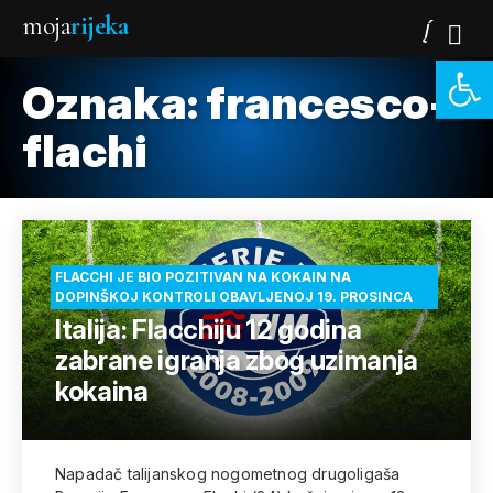
moja
rijeka
Open 
Oznaka:
francesco-
flachi
FLACCHI JE BIO POZITIVAN NA KOKAIN NA
DOPINŠKOJ KONTROLI OBAVLJENOJ 19. PROSINCA
Italija: Flacchiju 12 godina
zabrane igranja zbog uzimanja
kokaina
Napadač talijanskog nogometnog drugoligaša