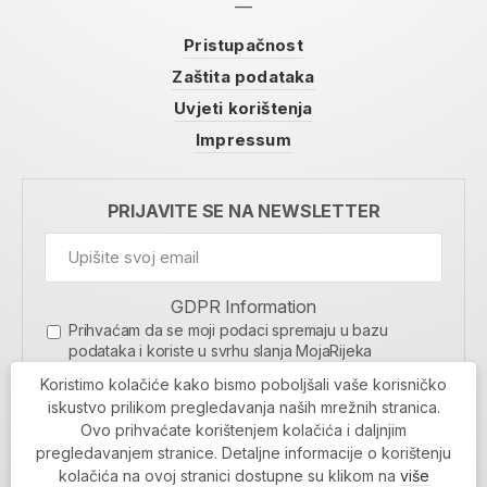
Pristupačnost
Zaštita podataka
Uvjeti korištenja
Impressum
PRIJAVITE SE NA NEWSLETTER
GDPR Information
Prihvaćam da se moji podaci spremaju u bazu
podataka i koriste u svrhu slanja MojaRijeka
newslettera
Koristimo kolačiće kako bismo poboljšali vaše korisničko
MOJARIJEKA NEWSLETTER
iskustvo prilikom pregledavanja naših mrežnih stranica.
Ovo prihvaćate korištenjem kolačića i daljnjim
PRIJAVI SE
pregledavanjem stranice. Detaljne informacije o korištenju
kolačića na ovoj stranici dostupne su klikom na
više