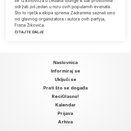
se 12.kolovoza u Ledana lounge & bar prostorima
održati još jedan u nizu ovih popularnih evenata.
Što to riječka ekipa sprema Zadranima saznali smo
od glavnog organizatora i autora ovih partyja,
Frana Žikovića.
ČITAJTE DALJE
Naslovnica
Informiraj se
Uključi se
Prati što se događa
ReciGlasno!
Kalendar
Prijava
Arhiva