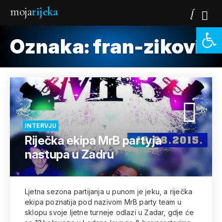
moja
rijeka
Open 
Oznaka:
fran-zikovic
INTERVJU
Riječka ekipa MrB partyja
nastupa u Zadru
Ljetna sezona partijanja u punom je jeku, a riječka
ekipa poznatija pod nazivom MrB party team u
sklopu svoje ljetne turneje odlazi u Zadar, gdje će