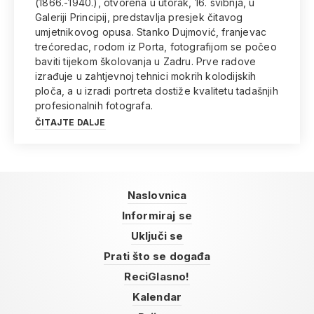
(1866.-1940.), otvorena u utorak, 16. svibnja, u
Galeriji Principij, predstavlja presjek čitavog
umjetnikovog opusa. Stanko Dujmović, franjevac
trećoredac, rodom iz Porta, fotografijom se počeo
baviti tijekom školovanja u Zadru. Prve radove
izrađuje u zahtjevnoj tehnici mokrih kolodijskih
ploča, a u izradi portreta dostiže kvalitetu tadašnjih
profesionalnih fotografa.
ČITAJTE DALJE
Naslovnica
Informiraj se
Uključi se
Prati što se događa
ReciGlasno!
Kalendar