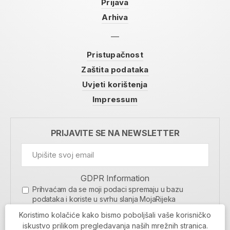
Prijava
Arhiva
Pristupačnost
Zaštita podataka
Uvjeti korištenja
Impressum
PRIJAVITE SE NA NEWSLETTER
GDPR Information
Prihvaćam da se moji podaci spremaju u bazu
podataka i koriste u svrhu slanja MojaRijeka
newslettera
Koristimo kolačiće kako bismo poboljšali vaše korisničko
MOJARIJEKA NEWSLETTER
iskustvo prilikom pregledavanja naših mrežnih stranica.