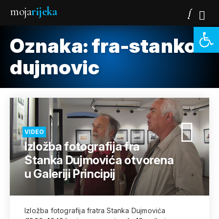
moja
rijeka
Open 
Oznaka:
fra-stanko-
dujmovic
VIDEO
Izložba fotografija fra
Stanka Dujmovića otvorena
u Galeriji Principij
Izložba fotografija fratra Stanka Dujmovića