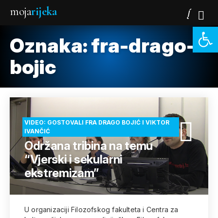
moja
rijeka
Open 
Oznaka:
fra-drago-
bojic
VIDEO: GOSTOVALI FRA DRAGO BOJIĆ I VIKTOR
IVANČIĆ
Održana tribina na temu
“Vjerski i sekularni
ekstremizam”
U organizaciji Filozofskog fakulteta i Centra za