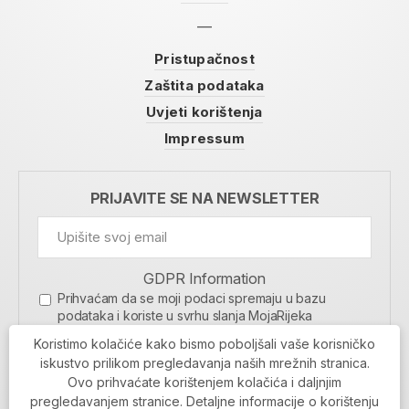
Pristupačnost
Zaštita podataka
Uvjeti korištenja
Impressum
PRIJAVITE SE NA NEWSLETTER
GDPR Information
Prihvaćam da se moji podaci spremaju u bazu
podataka i koriste u svrhu slanja MojaRijeka
newslettera
Koristimo kolačiće kako bismo poboljšali vaše korisničko
MOJARIJEKA NEWSLETTER
iskustvo prilikom pregledavanja naših mrežnih stranica.
Ovo prihvaćate korištenjem kolačića i daljnjim
PRIJAVI SE
pregledavanjem stranice. Detaljne informacije o korištenju