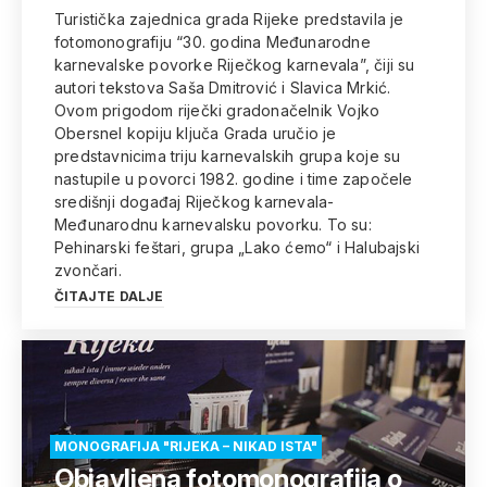
Turistička zajednica grada Rijeke predstavila je
fotomonografiju “30. godina Međunarodne
karnevalske povorke Riječkog karnevala”, čiji su
autori tekstova Saša Dmitrović i Slavica Mrkić.
Ovom prigodom riječki gradonačelnik Vojko
Obersnel kopiju ključa Grada uručio je
predstavnicima triju karnevalskih grupa koje su
nastupile u povorci 1982. godine i time započele
središnji događaj Riječkog karnevala-
Međunarodnu karnevalsku povorku. To su:
Pehinarski feštari, grupa „Lako ćemo“ i Halubajski
zvončari.
ČITAJTE DALJE
MONOGRAFIJA "RIJEKA – NIKAD ISTA"
Objavljena fotomonografija o