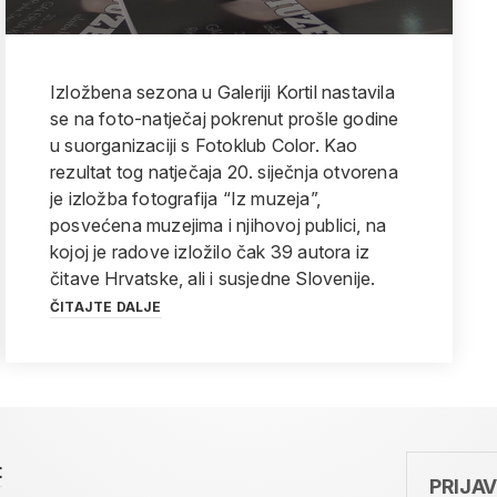
Izložbena sezona u Galeriji Kortil nastavila
se na foto-natječaj pokrenut prošle godine
u suorganizaciji s Fotoklub Color. Kao
rezultat tog natječaja 20. siječnja otvorena
je izložba fotografija “Iz muzeja”,
posvećena muzejima i njihovoj publici, na
kojoj je radove izložilo čak 39 autora iz
čitave Hrvatske, ali i susjedne Slovenije.
ČITAJTE DALJE
t
PRIJA