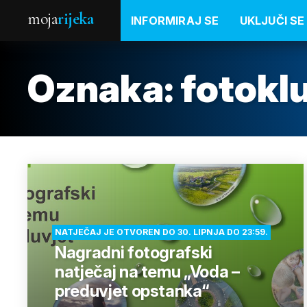
moja
rijeka
INFORMIRAJ SE
UKLJUČI SE
Oznaka:
fotokl
NATJEČAJ JE OTVOREN DO 30. LIPNJA DO 23:59.
Nagradni fotografski
natječaj na temu „Voda –
preduvjet opstanka“