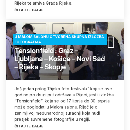
Rijeka te arhiva Grada Rijeke.
ČITAJTE DALJE
U MALOM SALONU OTVORENA SKUPNA IZLOŽBA
FOTOGRAFIJA
Tensionfield : Graz –
Ljubljana – Košice – Novi Sad
– Rijeka – Skopje
Još jedan prilog”Rijeka foto festivalu” koji se ove
godine po drugi put održava u Rijeci, jest i izložba
“Tensionfield”, koja se od 17. lipnja do 30. srpnja
može pogledati u Malom salonu. Riječ je o
zanimljivoj međunarodnoj suradnji koja nudi
presjek suvremene fotografije u regiji.
ČITAJTE DALJE