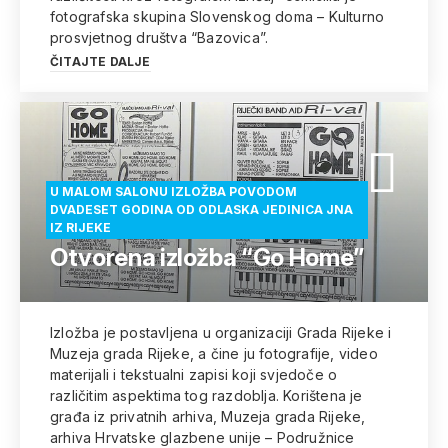
fotografska skupina Slovenskog doma – Kulturno
prosvjetnog društva “Bazovica”.
ČITAJTE DALJE
U MALOM SALONU IZLOŽBA POVODOM
DVADESET GODINA OD ODLASKA JEDINICA JNA
IZ RIJEKE
Otvorena izložba “Go Home”
Izložba je postavljena u organizaciji Grada Rijeke i
Muzeja grada Rijeke, a čine ju fotografije, video
materijali i tekstualni zapisi koji svjedoče o
različitim aspektima tog razdoblja. Korištena je
građa iz privatnih arhiva, Muzeja grada Rijeke,
arhiva Hrvatske glazbene unije – Podružnice