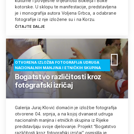
kulturne i povijesne vrijednosti Bokelja i Boke
kotorske. U sklopu te manifestacije, predstavljena
je i monografija autora Voljena Grbca, a odabrane
fotografije iz nje izložene su i na Korzu.
ČITAJTE DALJE
OTVORENA IZLOŽBA FOTOGRAFIJA UDRUGA
NACIONALNIH MANJINA I ETNIČKIH SKUPINA
Bogatstvo različitosti kroz
fotografski izričaj
Galerija Juraj Klović domaćin je izložbe fotografija
otvorene 04. srpnja, a na kojoj dvanaest udruga
nacionalnih manjina i etničkih skupina iz Rijeke
predstavljaju svoje djelovanje. Projekt “Bogatstvo
različitosti kroz fotografski izričaj” osmislila je