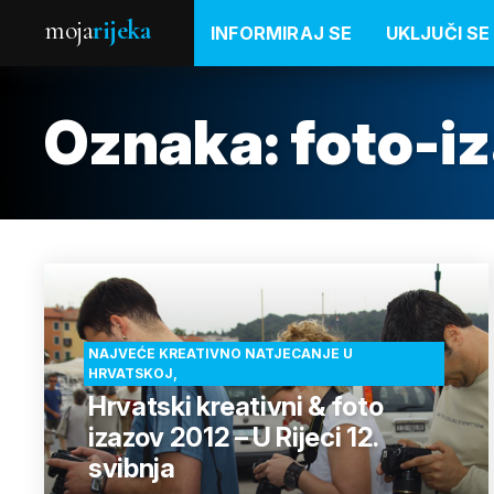
moja
rijeka
INFORMIRAJ SE
UKLJUČI SE
Oznaka:
foto-i
NAJVEĆE KREATIVNO NATJECANJE U
HRVATSKOJ,
Hrvatski kreativni & foto
izazov 2012 – U Rijeci 12.
svibnja