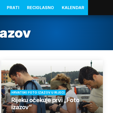
PRATI
RECIGLASNO
KALENDAR
zazov
HRVATSKI FOTO IZAZOV U RIJECI
Rijeku očekuje prvi „Foto
izazov“