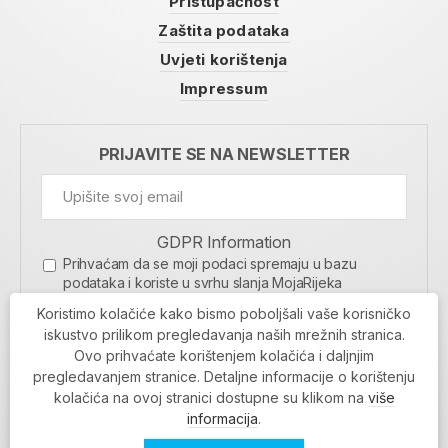
Pristupačnost
Zaštita podataka
Uvjeti korištenja
Impressum
PRIJAVITE SE NA NEWSLETTER
GDPR Information
Prihvaćam da se moji podaci spremaju u bazu
podataka i koriste u svrhu slanja MojaRijeka
newslettera
Koristimo kolačiće kako bismo poboljšali vaše korisničko
MOJARIJEKA NEWSLETTER
iskustvo prilikom pregledavanja naših mrežnih stranica.
Ovo prihvaćate korištenjem kolačića i daljnjim
PRIJAVI SE
pregledavanjem stranice. Detaljne informacije o korištenju
kolačića na ovoj stranici dostupne su klikom na
više
informacija
.