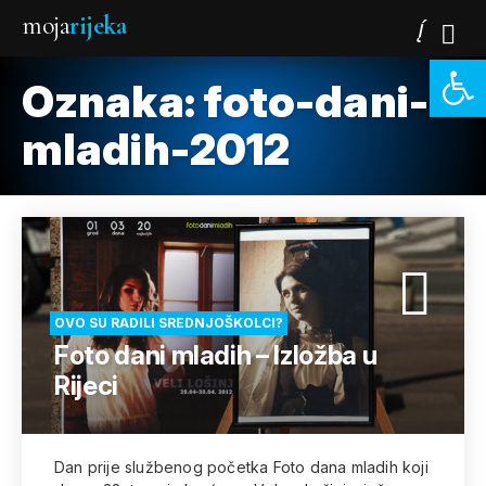
moja
rijeka
Open 
Oznaka:
foto-dani-
mladih-2012
OVO SU RADILI SREDNJOŠKOLCI?
Foto dani mladih – Izložba u
Rijeci
Dan prije službenog početka Foto dana mladih koji