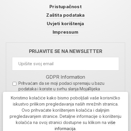
Pristupačnost
Zaštita podataka
Uvjeti korištenja
Impressum
PRIJAVITE SE NA NEWSLETTER
GDPR Information
Prihvaćam da se moji podaci spremaju u bazu
podataka i koriste u svrhu slanja MojaRijeka
newslettera
Koristimo kolačiće kako bismo poboljšali vaše korisničko
MOJARIJEKA NEWSLETTER
iskustvo prilikom pregledavanja naših mrežnih stranica.
Ovo prihvaćate korištenjem kolačića i daljnjim
PRIJAVI SE
pregledavanjem stranice. Detaljne informacije o korištenju
kolačića na ovoj stranici dostupne su klikom na
više
informacija
.