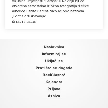
vizualne umjetnosti “Batana” u Rovinju bit će
otvorena samostalna izložba fotografija riječke
autorice Fanite Barčot-Nikolac pod nazivom
„Forma odliskavanja“.
ČITAJTE DALJE
Naslovnica
Informiraj se
Uključi se
Prati što se događa
ReciGlasno!
Kalendar
Prijava
Arhiva