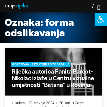
moja
rijeka
Open 
Oznaka:
forma
odslikavanja
GOSTOVANJE IZLOŽBE FOTOGRAFIJA
Riječka autorica Fanita Barčot-
Nikolac izlaže u Centru vizualne
umjetnosti “Batana” u Rovinju
U subotu, 20. travnja 2024. u 20 sati, u Centru