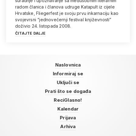
suradnje i upoznavanje sa međusobnim literarnim
radom članica i članova udruge Katapult iz cijele
Hrvatske, Fliegerfest je svoju prvu inkarnaciju kao
svojevrsni “jednovečernji festival književnosti”
doživio 24. listopada 2008.
ČITAJTE DALJE
Naslovnica
Informiraj se
Uključi se
Prati što se događa
ReciGlasno!
Kalendar
Prijava
Arhiva