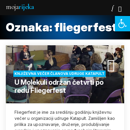
moja
rijeka
Open 
Oznaka:
fliegerfest
KNJIŽEVNA VEČER ČLANOVA UDRUGE KATAPULT
U Molekuli održan četvrti po
redu Fliegerfest
Fliegerfest je ime za središnju godišnju književnu
večer u organizaciji udruge Katapult. Zamišljen kao
prilika za upoznavanje, druženje, produbljivanje