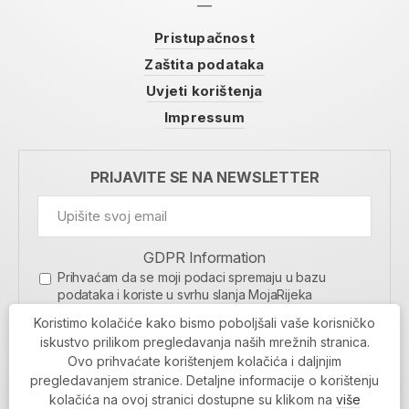
Pristupačnost
Zaštita podataka
Uvjeti korištenja
Impressum
PRIJAVITE SE NA NEWSLETTER
GDPR Information
Prihvaćam da se moji podaci spremaju u bazu
podataka i koriste u svrhu slanja MojaRijeka
newslettera
Koristimo kolačiće kako bismo poboljšali vaše korisničko
MOJARIJEKA NEWSLETTER
iskustvo prilikom pregledavanja naših mrežnih stranica.
Ovo prihvaćate korištenjem kolačića i daljnjim
PRIJAVI SE
pregledavanjem stranice. Detaljne informacije o korištenju
kolačića na ovoj stranici dostupne su klikom na
više