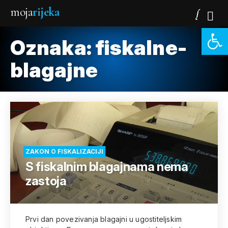
moja
rijeka
Open 
Oznaka:
fiskalne-
blagajne
ZAKON O FISKALIZACIJI
S fiskalnim blagajnama nema
zastoja
Prvi dan povezivanja blagajni u ugostiteljskim