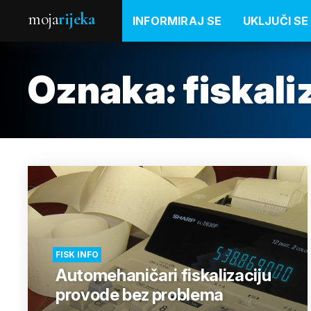
moja
rijeka
INFORMIRAJ SE
UKLJUČI SE
Oznaka:
fiskali
FISK INFO
Automehaničari fiskalizaciju
provode bez problema