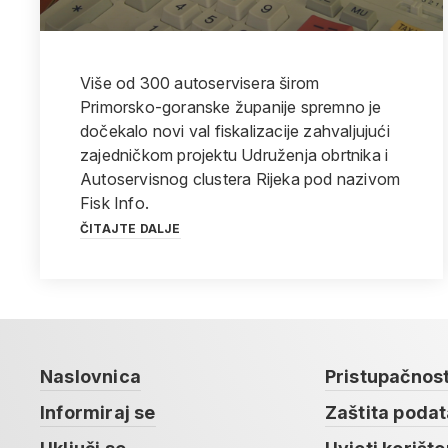
Više od 300 autoservisera širom
Primorsko-goranske županije spremno je
dočekalo novi val fiskalizacije zahvaljujući
zajedničkom projektu Udruženja obrtnika i
Autoservisnog clustera Rijeka pod nazivom
Fisk Info.
ČITAJTE DALJE
Naslovnica
Pristupačnos
Informiraj se
Zaštita poda