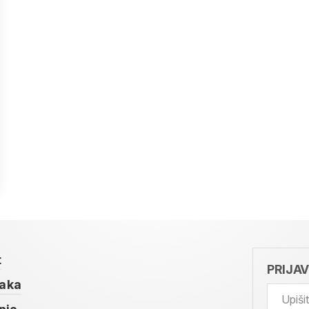
t
PRIJA
taka