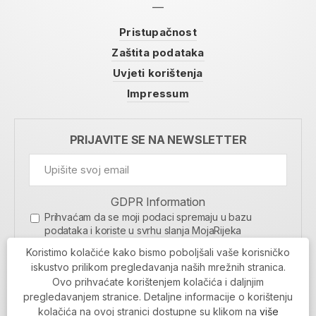
Pristupačnost
Zaštita podataka
Uvjeti korištenja
Impressum
PRIJAVITE SE NA NEWSLETTER
GDPR Information
Prihvaćam da se moji podaci spremaju u bazu
podataka i koriste u svrhu slanja MojaRijeka
newslettera
Koristimo kolačiće kako bismo poboljšali vaše korisničko
MOJARIJEKA NEWSLETTER
iskustvo prilikom pregledavanja naših mrežnih stranica.
Ovo prihvaćate korištenjem kolačića i daljnjim
PRIJAVI SE
pregledavanjem stranice. Detaljne informacije o korištenju
kolačića na ovoj stranici dostupne su klikom na
više