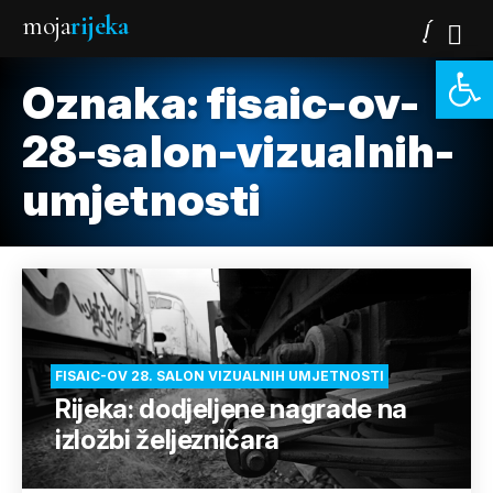
moja
rijeka
Open 
Oznaka:
fisaic-ov-
28-salon-vizualnih-
umjetnosti
FISAIC-OV 28. SALON VIZUALNIH UMJETNOSTI
Rijeka: dodjeljene nagrade na
izložbi željezničara