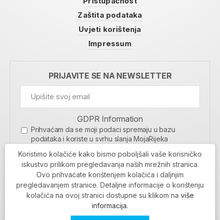
Pristupačnost
Zaštita podataka
Uvjeti korištenja
Impressum
PRIJAVITE SE NA NEWSLETTER
GDPR Information
Prihvaćam da se moji podaci spremaju u bazu
podataka i koriste u svrhu slanja MojaRijeka
newslettera
Koristimo kolačiće kako bismo poboljšali vaše korisničko
MOJARIJEKA NEWSLETTER
iskustvo prilikom pregledavanja naših mrežnih stranica.
Ovo prihvaćate korištenjem kolačića i daljnjim
PRIJAVI SE
pregledavanjem stranice. Detaljne informacije o korištenju
kolačića na ovoj stranici dostupne su klikom na
više
informacija
.