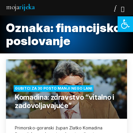
moja
rijeka
Open 
Oznaka:
financijsko-
poslovanje
GUBITCI ZA 30 POSTO MANJI NEGO LANI
Komadina: zdravstvo “vitalno i
zadovoljavajuće”
Primorsko-goranski župan Zlatko Komadina