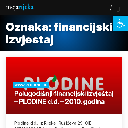
moja
rijeka
Open 
Oznaka:
financijski-
izvjestaj
WWW.PLODINE.HR
Polugodišnji financijski izvještaj
– PLODINE d.d. – 2010. godina
Plodine d.d., iz Rijeke, Ružićeva 29, OIB