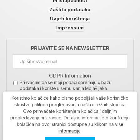
Pristupačnost
Zaštita podataka
Uvjeti korištenja
Impressum
PRIJAVITE SE NA NEWSLETTER
GDPR Information
Prihvaćam da se moji podaci spremaju u bazu
podataka i koriste u svrhu slanja MojaRijeka
newslettera
Koristimo kolačiće kako bismo poboljšali vaše korisničko
MOJARIJEKA NEWSLETTER
iskustvo prilikom pregledavanja naših mrežnih stranica.
Ovo prihvaćate korištenjem kolačića i daljnjim
PRIJAVI SE
pregledavanjem stranice. Detaljne informacije o korištenju
kolačića na ovoj stranici dostupne su klikom na
više
informacija
.