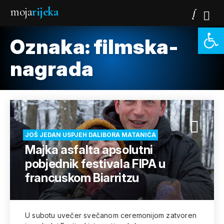
moja
rijeka
Open 
Oznaka:
filmska-
nagrada
JOŠ JEDAN USPJEH DALIBORA MATANIĆA
Majka asfalta apsolutni
pobjednik festivala FIPA u
francuskom Biarritzu
U subotu uvečer svečanom ceremonijom zatvoren