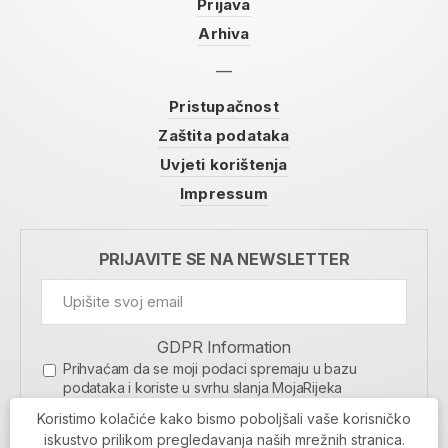
Prijava
Arhiva
Pristupačnost
Zaštita podataka
Uvjeti korištenja
Impressum
PRIJAVITE SE NA NEWSLETTER
GDPR Information
Prihvaćam da se moji podaci spremaju u bazu
podataka i koriste u svrhu slanja MojaRijeka
newslettera
Koristimo kolačiće kako bismo poboljšali vaše korisničko
MOJARIJEKA NEWSLETTER
iskustvo prilikom pregledavanja naših mrežnih stranica.