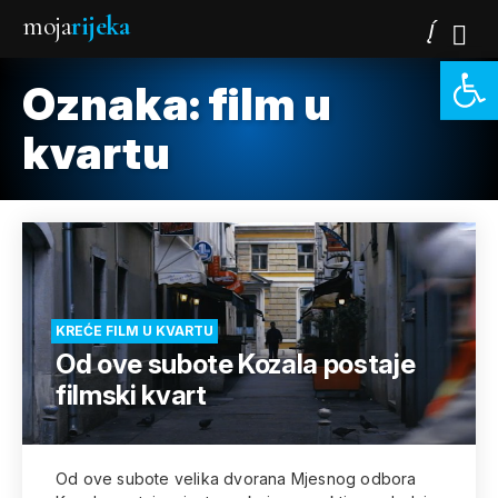
moja
rijeka
Open 
Oznaka:
film u
kvartu
KREĆE FILM U KVARTU
Od ove subote Kozala postaje
filmski kvart
Od ove subote velika dvorana Mjesnog odbora