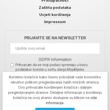
Pristupačnost
Zaštita podataka
Uvjeti korištenja
Impressum
PRIJAVITE SE NA NEWSLETTER
GDPR Information
Prihvaćam da se moji podaci spremaju u bazu
podataka i koriste u svrhu slanja MojaRijeka
newslettera
Koristimo kolačiće kako bismo poboljšali vaše korisničko
MOJARIJEKA NEWSLETTER
iskustvo prilikom pregledavanja naših mrežnih stranica.
Ovo prihvaćate korištenjem kolačića i daljnjim
PRIJAVI SE
pregledavanjem stranice. Detaljne informacije o korištenju
kolačića na ovoj stranici dostupne su klikom na
više
informacija
.