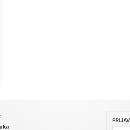
t
PRIJA
taka