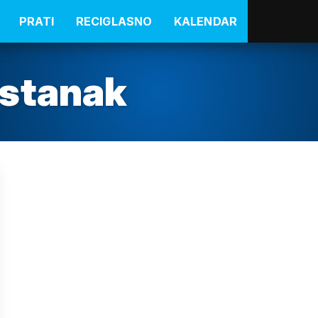
PRATI
RECIGLASNO
KALENDAR
astanak