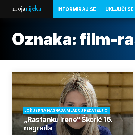
moja
rijeka
INFORMIRAJ SE
UKLJUČI SE
Oznaka:
film-r
JOŠ JEDNA NAGRADA MLADOJ REDATELJICI
„Rastanku Irene“ Škorić 16.
nagrada