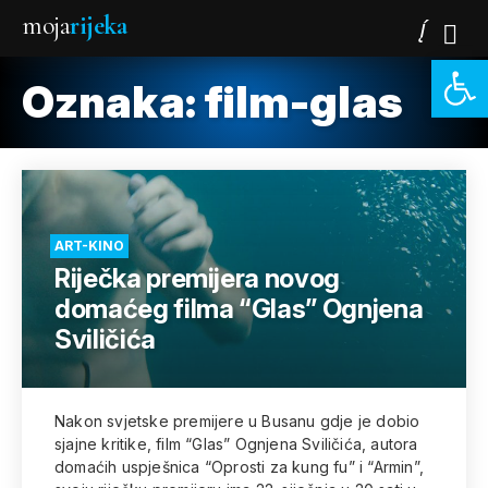
moja
rijeka
Open 
Oznaka:
film-glas
ART-KINO
Riječka premijera novog
domaćeg filma “Glas” Ognjena
Sviličića
Nakon svjetske premijere u Busanu gdje je dobio
sjajne kritike, film “Glas” Ognjena Sviličića, autora
domaćih uspješnica “Oprosti za kung fu” i “Armin”,