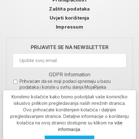
Zaštita podataka
Uvjeti korištenja
Impressum
PRIJAVITE SE NA NEWSLETTER
GDPR Information
Prihvaćam da se moji podaci spremaju u bazu
podataka i koriste u svrhu slanja MojaRijeka
newslettera
Koristimo kolačiće kako bismo poboljšali vaše korisničko
MOJARIJEKA NEWSLETTER
iskustvo prilikom pregledavanja naših mrežnih stranica.
Ovo prihvaćate korištenjem kolačića i daljnjim
PRIJAVI SE
pregledavanjem stranice. Detaljne informacije o korištenju
kolačića na ovoj stranici dostupne su klikom na
više
informacija
.