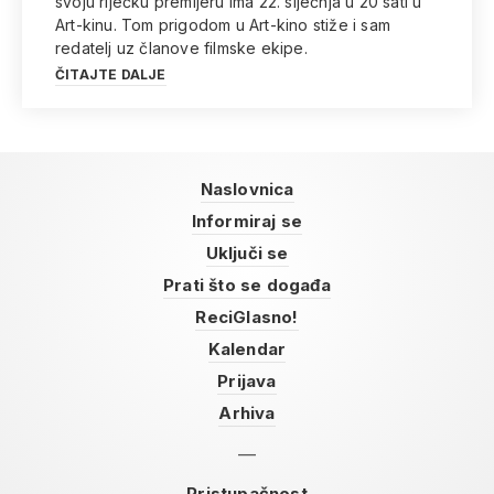
svoju riječku premijeru ima 22. siječnja u 20 sati u
Art-kinu. Tom prigodom u Art-kino stiže i sam
redatelj uz članove filmske ekipe.
ČITAJTE DALJE
Naslovnica
Informiraj se
Uključi se
Prati što se događa
ReciGlasno!
Kalendar
Prijava
Arhiva
Pristupačnost